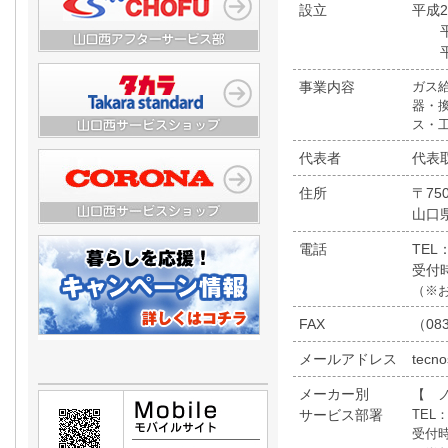
設立
平成2
平成
平成
事業内容
ガス
器・
ス・
代表者
代表
住所
〒750
山口
電話
TEL
受付時
（※お
FAX
（083
メールアドレス
tecno
メーカー別
【
ノ
サービス部署
TEL：
受付時