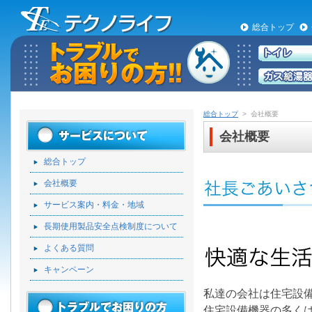
総合トップ
総合トップ
> 会社概要
会社概要
総合トップ
会社概要
サービス案内・料金・地域
長期使用製品安全点検制度について
よくある質問
キャンペーン
私達の会社は住宅設
住宅設備機器の多く