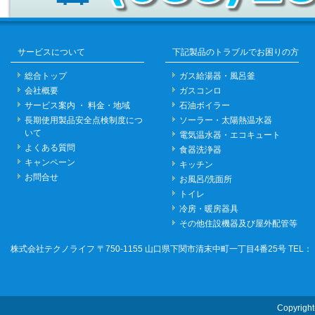
サービスについて
下記製品のトラブルでお困りの方
総合トップ
ガス給湯器・風呂釜
会社概要
ガスコンロ
サービス案内 ・ 料金・地域
石油ボイラー
長期使用製品安全点検制度につ
ソーラー・太陽熱温水器
いて
電気温水器・エコキュート
よくある質問
食器洗浄器
キャンペーン
キッチン
お問合せ
お風呂/洗面所
トイレ
冷房・暖房器具
その他住設機器及び屋外配管等
株式会社テクノライフ
〒750-1155 山口県下関市清末中町一丁目4番25号 TEL：（0
Copyrigh