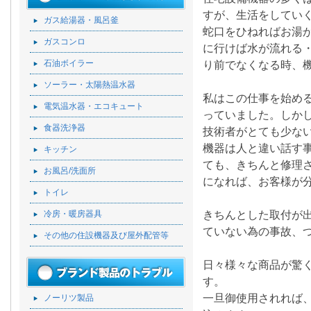
すが、生活をしてい
ガス給湯器・風呂釜
蛇口をひねればお湯が
ガスコンロ
に行けば水が流れる・
石油ボイラー
り前でなくなる時、
ソーラー・太陽熱温水器
私はこの仕事を始め
電気温水器・エコキュート
っていました。しか
食器洗浄器
技術者がとても少な
機器は人と違い話す
キッチン
ても、きちんと修理
お風呂/洗面所
になれば、お客様が
トイレ
きちんとした取付が
冷房・暖房器具
ていない為の事故、
その他の住設機器及び屋外配管等
日々様々な商品が驚
す。
一旦御使用されれば
ノーリツ製品