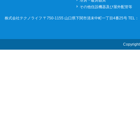
冷房・暖房器具
その他住設機器及び屋外配管等
株式会社テクノライフ
〒750-1155 山口県下関市清末中町一丁目4番25号 TEL：（0
Copyrigh