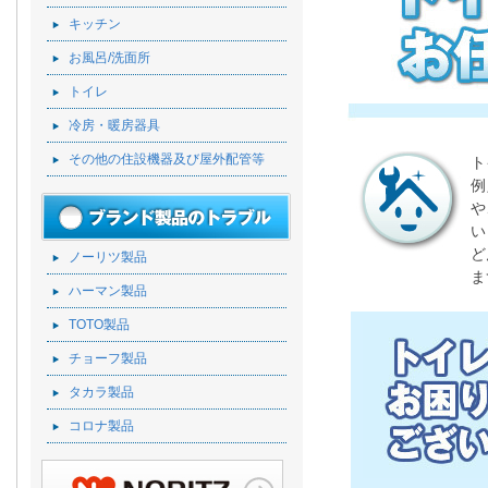
キッチン
お風呂/洗面所
トイレ
冷房・暖房器具
その他の住設機器及び屋外配管等
ト
例
や
い
ど
ノーリツ製品
ま
ハーマン製品
TOTO製品
チョーフ製品
タカラ製品
コロナ製品