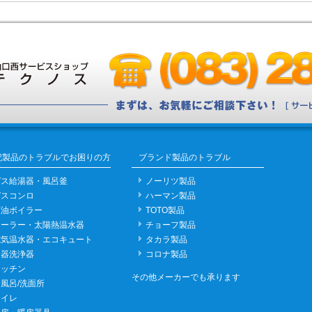
記製品のトラブルでお困りの方
ブランド製品のトラブル
ガス給湯器・風呂釜
ノーリツ製品
ガスコンロ
ハーマン製品
石油ボイラー
TOTO製品
ソーラー・太陽熱温水器
チョーフ製品
電気温水器・エコキュート
タカラ製品
食器洗浄器
コロナ製品
キッチン
その他メーカーでも承ります
風呂/洗面所
トイレ