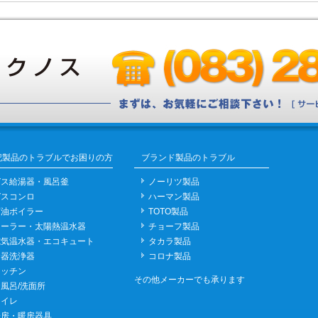
記製品のトラブルでお困りの方
ブランド製品のトラブル
ガス給湯器・風呂釜
ノーリツ製品
ガスコンロ
ハーマン製品
石油ボイラー
TOTO製品
ソーラー・太陽熱温水器
チョーフ製品
電気温水器・エコキュート
タカラ製品
食器洗浄器
コロナ製品
キッチン
その他メーカーでも承ります
風呂/洗面所
トイレ
冷房・暖房器具